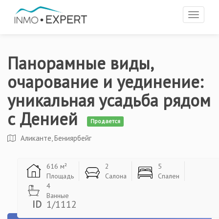
Toggle
navigat
Панорамные виды,
очарование и уединение:
уникальная усадьба рядом
с Денией
Продается
Аликанте, Бениярбейг
616 м²
2
5
Площадь
Салона
Спален
4
Ванные
ID
1/1112