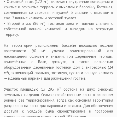
• Основной этаж (172 м²): включает внутренние помещения и
крытые и открытые террасы с выходом к бассейну. Гостиная,
совмещенная со столовая и кухней, 3 спальни с выходом в
сад, 2 ванные комнаты и гостевой туалет.
• Второй этаж (86 м²): гостиная зона и главная спальня с
собственной ванной комнатой и выходом на открытую
террасу.
На территории расположены бассейн площадью водной
поверхности 90 м², удачно ориентированный для
наслаждения солнцем и видами, три деревянные перголы,
привезённые с Бали, джакузи, а также полностью
оборудованный деревянный гостевой дом с антресолью (24
м²), включающий спальню, гостиную, кухню и ванную комнату
— идеальный вариант для размещения гостей.
Участок площадью 13 293 м² состоит из двух смежных
земельных наделов. Сельскохозяйственные зоны в основном
ровные, без террасирования, тогда как основная территория
разделена на зоны для парковки и отдыха. Для обеспечения
доступа к усадьбе была спроектирована и построена
каменная подпорная стена длиной 195 метров.