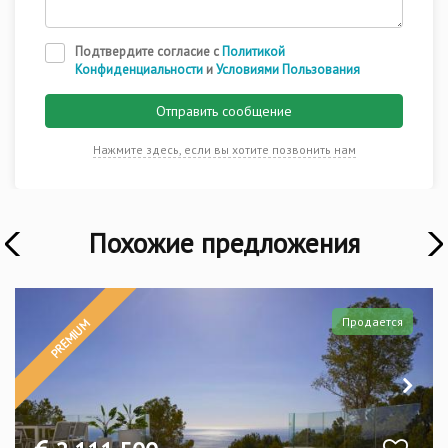
Подтвердите согласие с
Политикой
Конфиденциальности
и
Условиями Пользования
Отправить сообщение
Нажмите здесь, если вы хотите позвонить нам
Похожие предложения
Э
Продается
PREMIUM