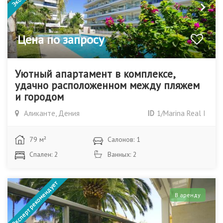
Цена по запросу
Уютный апартамент в комплексе,
удачно расположенном между пляжем
и городом
Аликанте, Дения
ID
1/Marina Real I
79 м²
Салонов: 1
Спален: 2
Ванных: 2
Эксперт рекомендует
В аренду