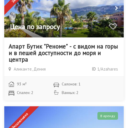
Цена по запросу
Апарт Бутик "Реноме" - с видом на горы
и в пешей доступности до моря и
центра
Аликанте, Дения
ID
1/Azahares
93 м²
Салонов: 1
Спален: 2
Ванных: 2
Эксклюзивно
В аренду