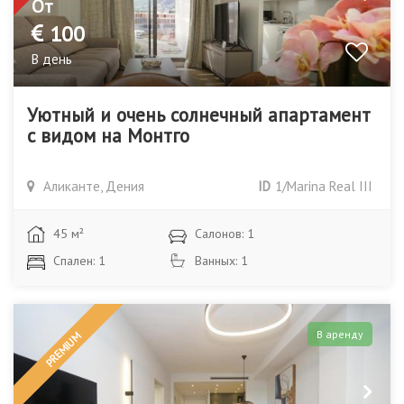
От
100
В день
Уютный и очень солнечный апартамент
с видом на Монтго
Аликанте, Дения
ID
1/Marina Real III
45 м²
Салонов: 1
Спален: 1
Ванных: 1
В аренду
PREMIUM