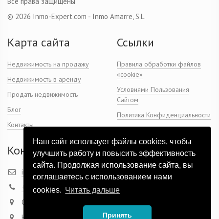
Все права защищены
© 2026 Inmo-Expert.com - Inmo Amarre, S.L.
Карта сайта
Ссылки
Недвижимость на продажу
Правила обработки файлов
«cookie»
Недвижимость в аренду
Условиями Пользования
Продать недвижимость
Сайтом
Блог
Политика Конфиденциальности
Контакты
Наш сайт использует файлы cookies, чтобы
Контакты
улучшить работу и повысить эффективность
сайта. Продолжая использование сайта, вы
info@inmo-expert.com
соглашаетесь с использованием нами
+ 34 649 07 95 03
cookies.
Читать дальше
Офис: Marqués de Campos 46, 3-9, Dénia
Принять
На карте