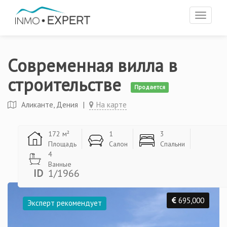
Toggle
navigat
Современная вилла в
строительстве
Продается
Аликанте, Дения
|
На карте
172 м²
1
3
Площадь
Салон
Спальни
4
Ванные
ID
1/1966
695,000
Эксперт рекомендует