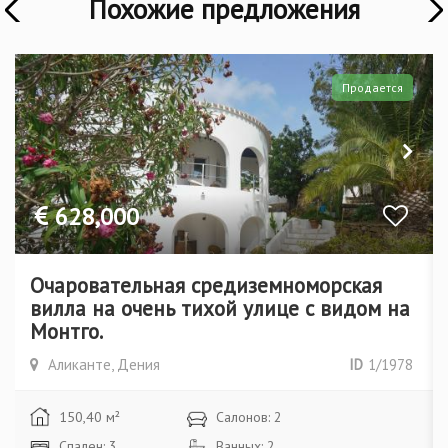
Похожие предложения
Э
Продается
628,000
Очаровательная средиземноморская
вилла на очень тихой улице с видом на
Монтго.
Аликанте, Дения
ID
1/1978
150,40 м²
Салонов: 2
Спален: 3
Ванных: 2