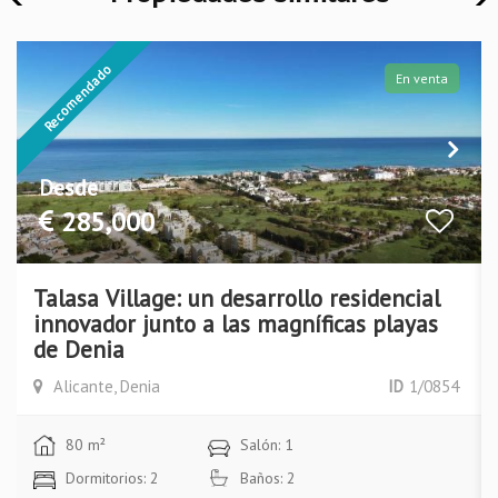
Recomendado
En venta
Desde
285,000
Talasa Village: un desarrollo residencial
innovador junto a las magníficas playas
de Denia
Alicante, Denia
ID
1/0854
80 m²
Salón: 1
Dormitorios: 2
Baños: 2