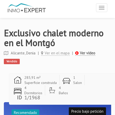
Toggle
navigat
Exclusivo chalet moderno
en el Montgó
Alicante, Denia
|
Ver en el mapa
|
Ver vídeo
Vendido
285,91 m²
1
Superficie construida
Salon
4
4
Dormitorios
Baños
ID
1/1968
Precio bajo petición
Recomendado