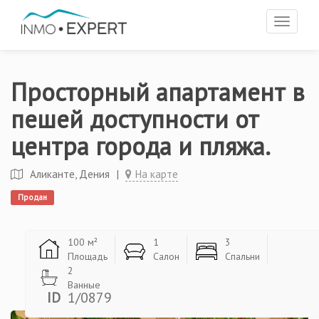
Toggle
navigat
Просторный апартамент в
пешей доступности от
центра города и пляжа.
Аликанте, Дения
|
На карте
Продан
100 м²
1
3
Площадь
Салон
Спальни
2
Ванные
ID
1/0879