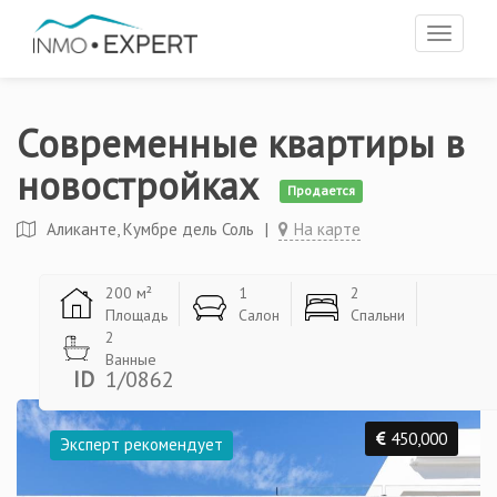
Toggle
navigat
Современные квартиры в
новостройках
Продается
Аликанте, Кумбре дель Соль
|
На карте
200 м²
1
2
Площадь
Салон
Спальни
2
Ванные
ID
1/0862
450,000
Эксперт рекомендует