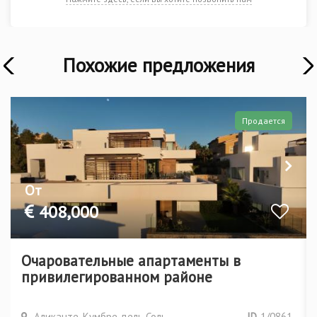
Похожие предложения
Э
Продается
От
408,000
Очаровательные апартаменты в
привилегированном районе
Аликанте, Кумбре дель Соль
ID
1/0861