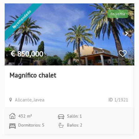
Recomendado
En venta
850,000
Magnífico chalet
Alicante, Javea
ID
1/1921
432 m²
Salón: 1
Dormitorios: 5
Baños: 2