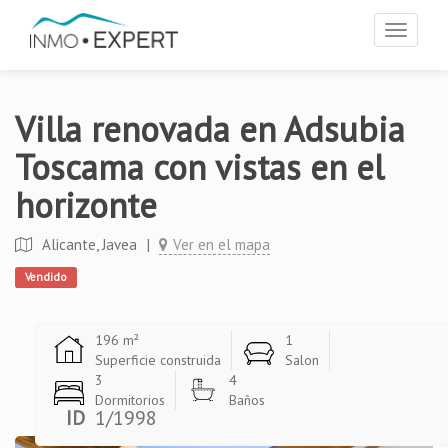
Toggle
navigat
Villa renovada en Adsubia
Toscama con vistas en el
horizonte
Alicante, Javea
|
Ver en el mapa
Vendido
196 m²
1
Superficie construida
Salon
3
4
Dormitorios
Baños
ID
1/1998