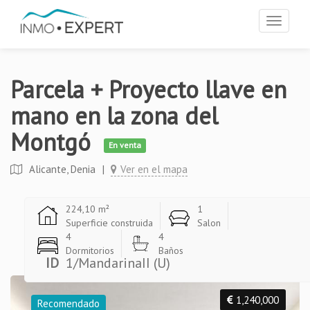
Toggle
navigat
Parcela + Proyecto llave en
mano en la zona del
Montgó
En venta
Alicante, Denia
|
Ver en el mapa
224,10 m²
1
Superficie construida
Salon
4
4
Dormitorios
Baños
ID
1/MandarinaII (U)
1,240,000
Recomendado