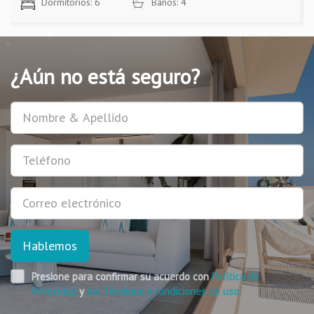
Dormitorios: 6
Baños: 4
¿Aún no está seguro?
Usuario
Teléfono
E-
mail
Hablemos
Presione para confirmar su acuerdo con
Política de
Privacidad
y
los Términos y condiciones de uso